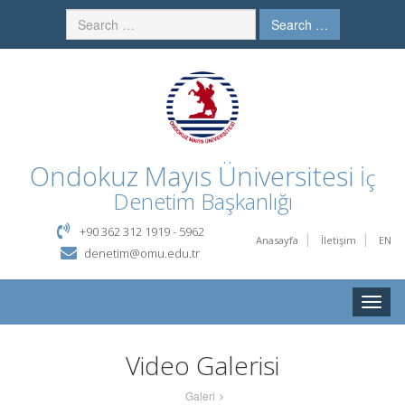
Search …
Ondokuz Mayıs Üniversitesi
İç
Denetim Başkanlığı
+90 362 312 1919 - 5962
Anasayfa
İletişim
EN
denetim@omu.edu.tr
Toggle
naviga
Video Galerisi
Galeri