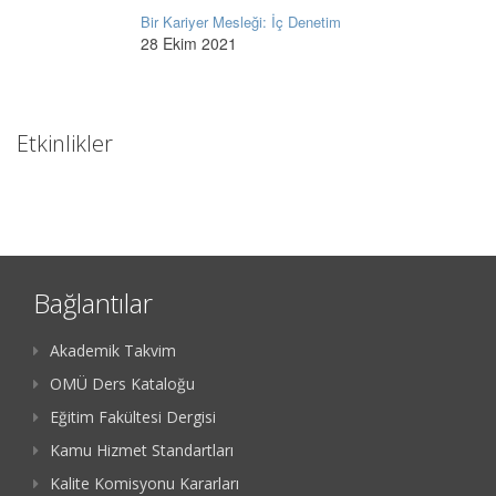
Bir Kariyer Mesleği: İç Denetim
28 Ekim 2021
Etkinlikler
Bağlantılar
Akademik Takvim
OMÜ Ders Kataloğu
Eğitim Fakültesi Dergisi
Kamu Hizmet Standartları
Kalite Komisyonu Kararları