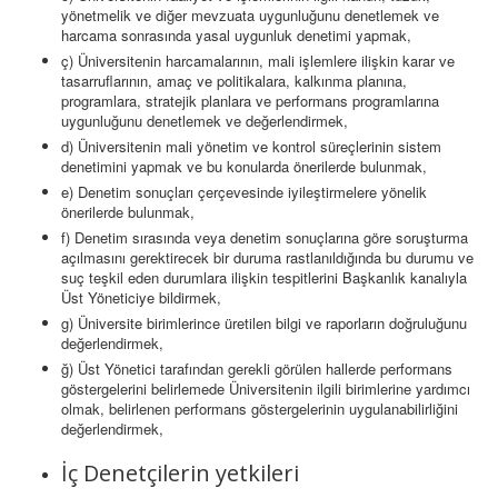
yönetmelik ve diğer mevzuata uygunluğunu denetlemek ve
harcama sonrasında yasal uygunluk denetimi yapmak,
ç) Üniversitenin harcamalarının, mali işlemlere ilişkin karar ve
tasarruflarının, amaç ve politikalara, kalkınma planına,
programlara, stratejik planlara ve performans programlarına
uygunluğunu denetlemek ve değerlendirmek,
d) Üniversitenin mali yönetim ve kontrol süreçlerinin sistem
denetimini yapmak ve bu konularda önerilerde bulunmak,
e) Denetim sonuçları çerçevesinde iyileştirmelere yönelik
önerilerde bulunmak,
f) Denetim sırasında veya denetim sonuçlarına göre soruşturma
açılmasını gerektirecek bir duruma rastlanıldığında bu durumu ve
suç teşkil eden durumlara ilişkin tespitlerini Başkanlık kanalıyla
Üst Yöneticiye bildirmek,
g) Üniversite birimlerince üretilen bilgi ve raporların doğruluğunu
değerlendirmek,
ğ) Üst Yönetici tarafından gerekli görülen hallerde performans
göstergelerini belirlemede Üniversitenin ilgili birimlerine yardımcı
olmak, belirlenen performans göstergelerinin uygulanabilirliğini
değerlendirmek,
İç Denetçilerin yetkileri