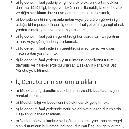
a) İç denetim faaliyetleriyle ilgili olarak elektronik ortamdakiler
dahil her türlü bilgi, belge ve dokümanlar ile nakit, kıymetli evrak
ve diğer varlıkların ibrazını ve gösterilmesini talep etmek,
b) Denetlenen birim çalışanlarından veya yürütülen görevin ilgili
olduğu birim personelinden iç denetim faaliyetlerinin gereği olarak
yardım almak, yazılı ve sözlü bilgi istemek,
c) İç denetim faaliyetinin gerektirdiği konularda uzman yardımı
almak veya görüşünden yararlanmak,
ç) İç denetim faaliyetlerinin gerektirdiği araç, gereç ve diğer
imkânlardan yararlanmak,
d) İç denetim faaliyetlerinin yürütülmesini engelleyici tutum,
davranış ve hareketlerde bulunanları Başkanlık kanalıyla Üst
Yöneticiye bildirmek.
İç Denetçilerin sorumlulukları
a) Mevzuata, iç denetim standartlarına ve etik kurallara uygun
hareket etmek,
b) Mesleki bilgi ve becerilerini sürekli olarak geliştirmek,
c) İç denetim faaliyetlerinde yetki ve ehliyetini aşan durumlarda
Başkanlığı haberdar etmek,
ç) Verilen görevin tarafsız ve bağımsız olarak yapılmasına engel
olan durumların bulunması halinde, durumu Başkanlığa bildirmek,