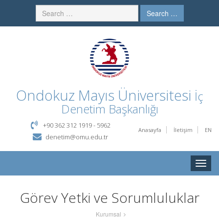
Search …
Ondokuz Mayıs Üniversitesi
İç
Denetim Başkanlığı
+90 362 312 1919 - 5962
Anasayfa
İletişim
EN
denetim@omu.edu.tr
Toggle
naviga
Görev Yetki ve Sorumluluklar
Kurumsal